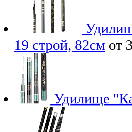
Удилищ
19 строй, 82см
от 
Удилище "К