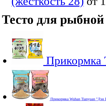
(жесткость 28)
от 
Тесто для рыбной
Прикормка T
Прикормка Wuhan Tianyuan "Дэн Г