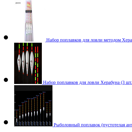
Набор поплавков для ловли методом Хера
Набор поплавков для ловли Херабуна (3 шт.
Рыболовный поплавок (пустотелая анте