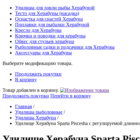
Удилища для ловли рыбы Херабуной
Тесто для Херабуны (насадка)
Оснастка для снастей Херабуна
Поплавки для рыбалки Херабуной
Кресло для Херабуны
Крючки и поводки для херабуны
Обвес для стульев херабуна
Рыболовные садки и подсачики для Херабуны
Аксессуары для Херабуны
Выберите модификацию товара.
Продолжить покупки
В корзину
Товар добавлен в корзину.
Продолжить покупки
Перейти в корзину
Главная
/
Удилища рыболовные
/
Удилища Херабуна
/
Удилище Херабуна Sparta Piscesha с регулируемой длинн
Удилище Херабуна Sparta Pisc