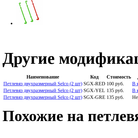
Другие модификац
Наименование
Код
Стоимость
Петлевяз двухразмерный Selco (2 шт)
SGX-RED
100 руб.
В 
Петлевяз двухразмерный Selco (2 шт)
SGX-YEL
135 руб.
В 
Петлевяз двухразмерный Selco (2 шт)
SGX-GRE
135 руб.
Не
Похожие на петле